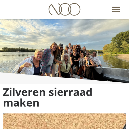
Ondernemersvereniging
Zilveren sierraad
uit
maken
Oosterhout en
omstreken
Aanmelden