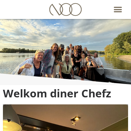
Ondernemersvereniging
Welkom diner Chefz
uit
Oosterhout en
omstreken
Aanmelden