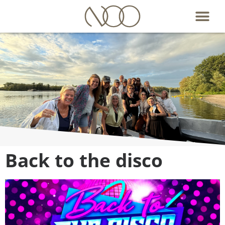
Ondernemersvereniging
Back to the disco
uit
Oosterhout en
omstreken
Aanmelden